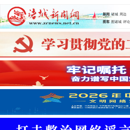
新闻
诸城
周边
图客
图诸城
评论