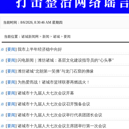
当前时间：8/6/2026, 8:30:46 AM 星期四
当前位置：
诸城新闻网
>
新闻
>
诸城
>
要闻
[
要闻
]
我市上半年经济稳中向好
[
要闻
]
闪电新闻｜潍坊诸城：基层文化建设指导员的“心头事”
[
要闻
]
潍坊诸城“北朝第一笑佛”与龙门石窟的佛缘
[
要闻
]
为热爱而战！诸城市篮球联赛再燃战火！
[
要闻
]
诸城市十九届人大七次会议开幕
[
要闻
]
诸城市十九届人大七次会议召开预备会议
[
要闻
]
诸城市十九届人大七次会议举行代表团团长会议
[
要闻
]
诸城市十九届人大七次会议主席团举行第一次会议