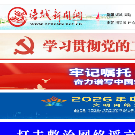
新闻
诸城
周边
图客
图诸城
评论