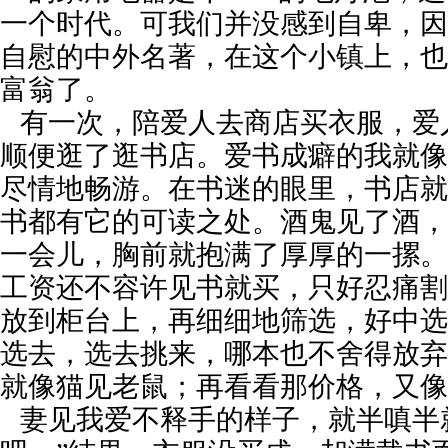
一个时代。可我们并没感到自卑，因
自慰的中外名著，在这个小镇上，也
富翁了。
有一次，陪爱人去商店买衣服，爱
顺便逛了逛书店。爱书成癖的我就像
尽情地畅游。在书迷的眼里，书店就
书都有它的可读之处。酒鬼见了酒，
一会儿，胸前就抱满了厚厚的一摞。
工资还不容许见书就买，只好忍痛割
放到柜台上，再细细地筛选，好中选
选去，选去挑来，哪本也不舍得放弃
就像猫见老鼠；再看看那价格，又像
妻见我爱不释手的样子，就半嗔半