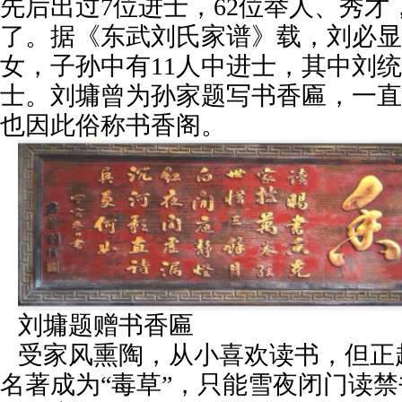
先后出过7位进士，62位举人、秀才
了。据《东武刘氏家谱》载，刘必显
女，子孙中有11人中进士，其中刘
士。刘墉曾为孙家题写书香匾，一直
也因此俗称书香阁。
刘墉题赠书香匾
受家风熏陶，从小喜欢读书，但正
名著成为“毒草”，只能雪夜闭门读