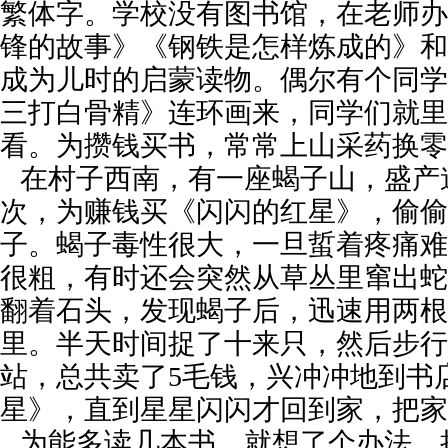
繁体字。学校没有图书馆，在老师办
锋的故事》《钢铁是怎样炼成的》和
成为儿时的启蒙读物。偶尔有个同学
三打白骨精》连环画来，同学们就里
看。为攒钱买书，常常上山采药换零
在村子西南，有一座蝎子山，盛产
次，为赚钱买《闪闪的红星》，偷偷
子。蝎子毒性很大，一旦蜇着疼痛难
很粗，有时还会突然从草丛里窜出蛇
翻着石头，发现蝎子后，迅速用两根
里。半天时间捉了十来只，然后步行
站，总共卖了5毛钱，兴冲冲地到书
星》，直到星星闪闪才回到家，把家
为能多读几本书，就想了个办法，