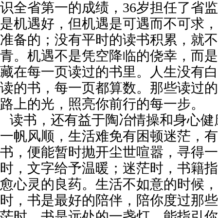
识全省第一的成绩，36岁担任了省
是机遇好，但机遇是可遇而不可求，
准备的；没有平时的读书积累，就不
青。机遇不是凭空降临的侥幸，而是
藏在每一页读过的书里。人生没有白
读的书，每一页都算数。那些读过的
路上的光，照亮你前行的每一步。
读书，还有益于陶冶情操和身心健
一帆风顺，生活难免有困顿迷茫，有
书，便能暂时抛开尘世喧嚣，寻得一
时，文字给予温暖；迷茫时，书籍指
愈心灵的良药。生活不如意的时候，
时，书是最好的陪伴，陪你度过那些
茫时，书是远处的一盏灯，能指引你