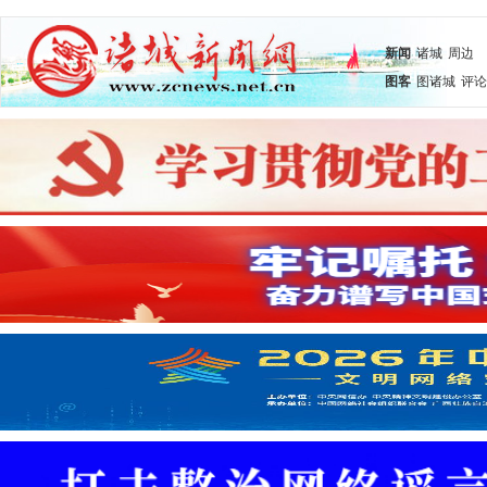
新闻
诸城
周边
图客
图诸城
评论