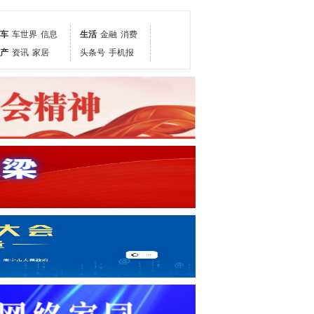
车
车世界
信息
生活
金融
消费
产
资讯
家居
头条号
手机报