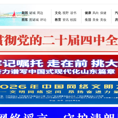
新闻
诸城
周边
文化
视野
读书
健康
风向
保健
汽
图客
图诸城
评论
教育
资讯
校园
生活
美食
美妆
房