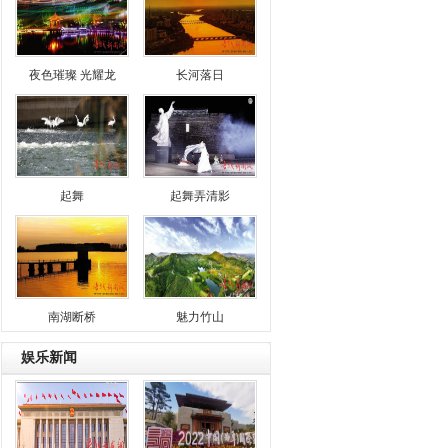
夜色璀璨 光耀龙
长河落日
起舞
起舞弄清影
南湖断桥
魅力竹山
娱乐新闻