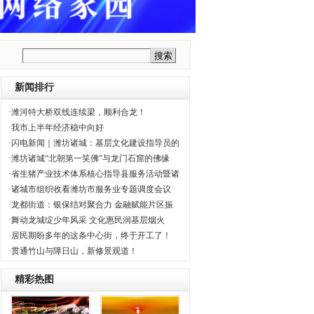
新闻排行
·潍河特大桥双线连续梁，顺利合龙！
·我市上半年经济稳中向好
·闪电新闻｜潍坊诸城：基层文化建设指导员的
·潍坊诸城“北朝第一笑佛”与龙门石窟的佛缘
·省生猪产业技术体系核心指导县服务活动暨诸
·诸城市组织收看潍坊市服务业专题调度会议
·龙都街道：银保结对聚合力 金融赋能片区振
·舞动龙城绽少年风采 文化惠民润基层烟火
·居民期盼多年的这条中心街，终于开工了！
·贯通竹山与障日山，新修景观道！
精彩热图