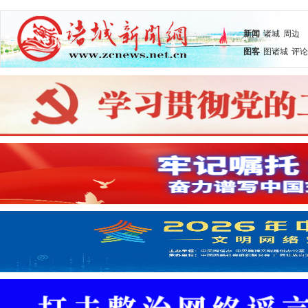
新闻
诸城
周边
图客
图诸城
评论