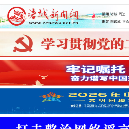
新闻
诸城
周边
图客
图诸城
评论