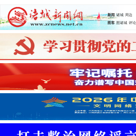
新闻
诸城
周边
图客
图诸城
评论