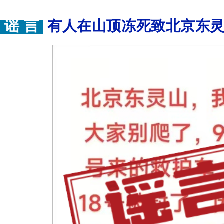
谣 言
有人在山顶冻死致北京东灵