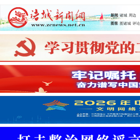
新闻
诸城
周边
图客
图诸城
评论