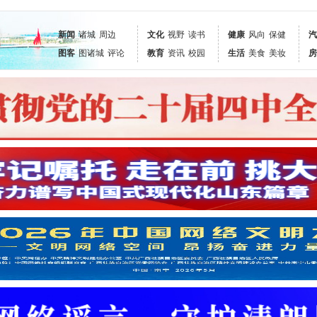
新闻
诸城
周边
文化
视野
读书
健康
风向
保健
汽
图客
图诸城
评论
教育
资讯
校园
生活
美食
美妆
房