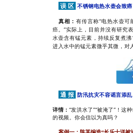
误 区
不锈钢电热水壶会致癌
真相：
有传言称“电热水壶可
癌。”实际上，目前并没有研究
水壶含有锰元素，持续反复煮沸
进入水中的锰元素微乎其微，对
通 报
防汛抗灾不容谣言添乱
详情：
“发洪水了”“被淹了”！
的视频。你会信以为真吗？
案例一：陈某编造“长乐十洋被