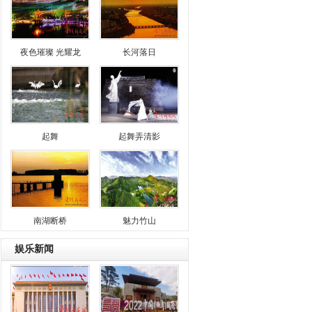
夜色璀璨 光耀龙
长河落日
起舞
起舞弄清影
南湖断桥
魅力竹山
娱乐新闻