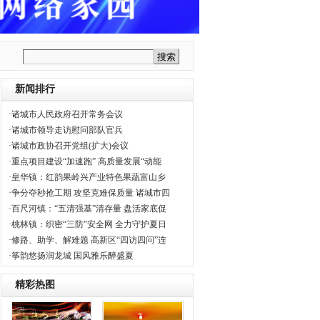
新闻排行
·诸城市人民政府召开常务会议
·诸城市领导走访慰问部队官兵
·诸城市政协召开党组(扩大)会议
·重点项目建设“加速跑” 高质量发展“动能
·皇华镇：红韵果岭兴产业特色果蔬富山乡
·争分夺秒抢工期 攻坚克难保质量 诸城市四
·百尺河镇：“五清强基”清存量 盘活家底促
·桃林镇：织密“三防”安全网 全力守护夏日
·修路、助学、解难题 高新区“四访四问”连
·筝韵悠扬润龙城 国风雅乐醉盛夏
精彩热图