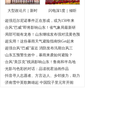
大型政论片｜新时
闪电深1度｜倾听
·超强厄尔尼诺事件正在形成，或为150年来
·台风“巴威”即将影响山东！省气象局最新研
·局部可能有龙卷！山东继续发布强对流黄色预
·超实用！这份暴雨天气避险指南快Get起来
·超强台风“巴威”逼近 消防发布汛期台风三
·山东五预警生效中，暴雨来袭如何避险？
·台风“美莎克”残涡影响山东！鲁南和半岛地
·光影与色彩的对话：品读祝君油画作品
·抖音寻人志愿者、方言达人、乡邻接力，助力
·济南雪中英歌舞雄起 中国院子里元宵开闹