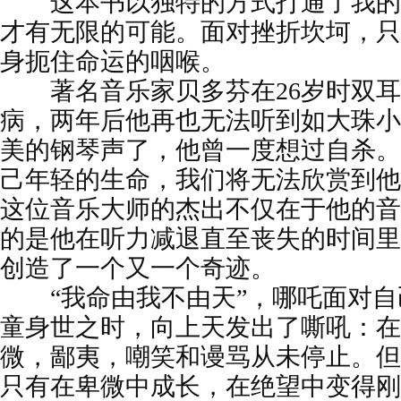
这本书以独特的方式打通了我的
才有无限的可能。面对挫折坎坷，只
身扼住命运的咽喉。
著名音乐家贝多芬在26岁时双耳
病，两年后他再也无法听到如大珠小
美的钢琴声了，他曾一度想过自杀。
己年轻的生命，我们将无法欣赏到他
这位音乐大师的杰出不仅在于他的音
的是他在听力减退直至丧失的时间里
创造了一个又一个奇迹。
“我命由我不由天”，哪吒面对自
童身世之时，向上天发出了嘶吼：在
微，鄙夷，嘲笑和谩骂从未停止。但
只有在卑微中成长，在绝望中变得刚