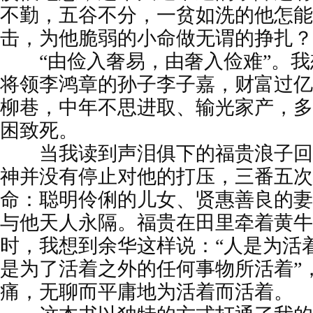
不勤，五谷不分，一贫如洗的他怎能
击，为他脆弱的小命做无谓的挣扎？
“由俭入奢易，由奢入俭难”。我
将领李鸿章的孙子李子嘉，财富过亿
柳巷，中年不思进取、输光家产，多
困致死。
当我读到声泪俱下的福贵浪子回
神并没有停止对他的打压，三番五次
命：聪明伶俐的儿女、贤惠善良的妻
与他天人永隔。福贵在田里牵着黄牛
时，我想到余华这样说：“人是为活
是为了活着之外的任何事物所活着”
痛，无聊而平庸地为活着而活着。