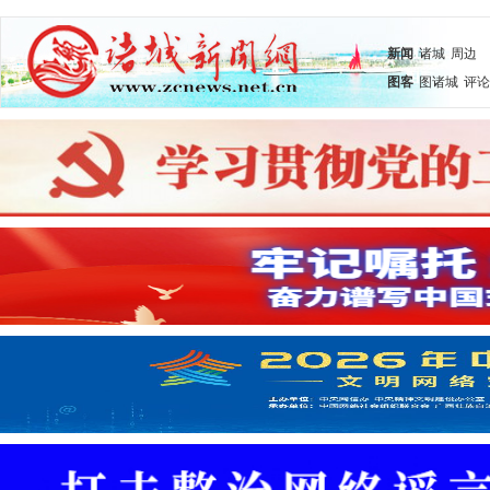
新闻
诸城
周边
图客
图诸城
评论