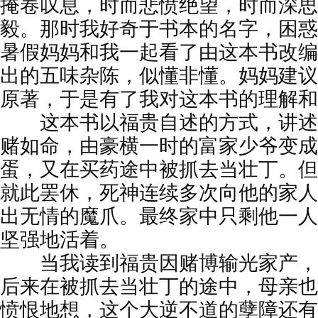
掩卷叹息，时而悲愤绝望，时而深思
毅。那时我好奇于书本的名字，困惑
暑假妈妈和我一起看了由这本书改编
出的五味杂陈，似懂非懂。妈妈建议
原著，于是有了我对这本书的理解和
这本书以福贵自述的方式，讲述
赌如命，由豪横一时的富家少爷变成
蛋，又在买药途中被抓去当壮丁。但
就此罢休，死神连续多次向他的家人
出无情的魔爪。最终家中只剩他一人
坚强地活着。
当我读到福贵因赌博输光家产，
后来在被抓去当壮丁的途中，母亲也
愤恨地想，这个大逆不道的孽障还有