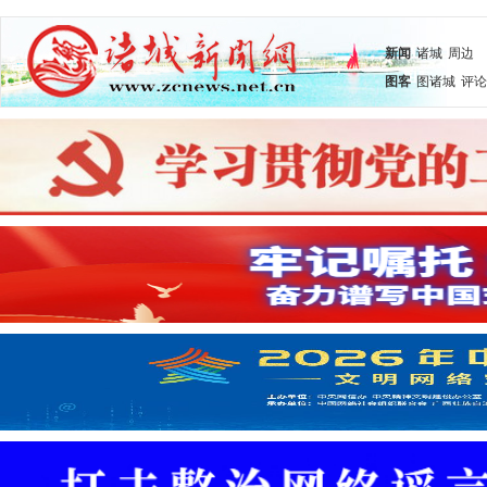
新闻
诸城
周边
图客
图诸城
评论