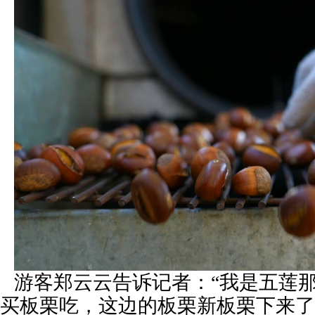
游客郑云云告诉记者：“我是五莲
买板栗吃，这边的板栗新板栗下来了