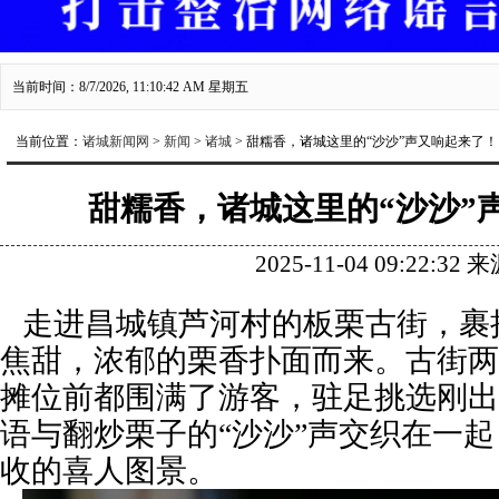
当前时间：8/7/2026, 11:10:43 AM 星期五
当前位置：
诸城新闻网
>
新闻
>
诸城
> 甜糯香，诸城这里的“沙沙”声又响起来了！
甜糯香，诸城这里的“沙沙”
2025-11-04 09:22:32
走进昌城镇芦河村的板栗古街，裹
焦甜，浓郁的栗香扑面而来。古街两
摊位前都围满了游客，驻足挑选刚出
语与翻炒栗子的“沙沙”声交织在一
收的喜人图景。