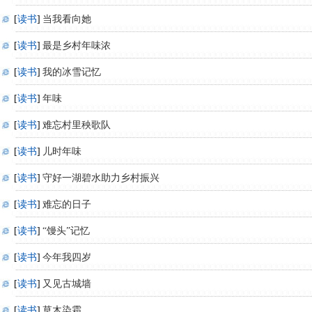
[
读书
]
当我看向她
[
读书
]
最是乡村年味浓
[
读书
]
我的冰雪记忆
[
读书
]
年味
[
读书
]
难忘村里秧歌队
[
读书
]
儿时年味
[
读书
]
守好一湖碧水助力乡村振兴
[
读书
]
难忘的日子
[
读书
]
“馒头”记忆
[
读书
]
今年我四岁
[
读书
]
又见古城墙
[
读书
]
草木染霜