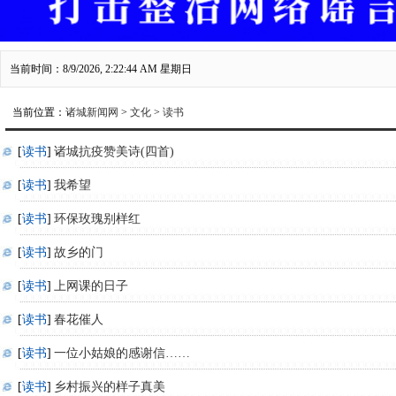
当前时间：8/9/2026, 2:22:45 AM 星期日
当前位置：
诸城新闻网
>
文化
>
读书
[
读书
]
诸城抗疫赞美诗(四首)
[
读书
]
我希望
[
读书
]
环保玫瑰别样红
[
读书
]
故乡的门
[
读书
]
上网课的日子
[
读书
]
春花催人
[
读书
]
一位小姑娘的感谢信……
[
读书
]
乡村振兴的样子真美