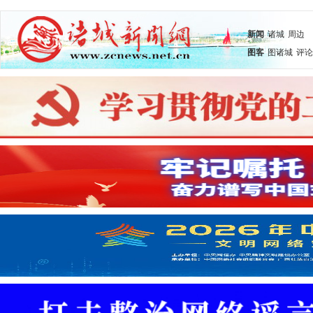
新闻
诸城
周边
图客
图诸城
评论