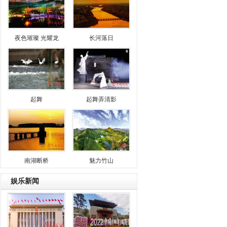
夜色璀璨 光耀龙
长河落日
起舞
起舞弄清影
南湖断桥
魅力竹山
娱乐新闻