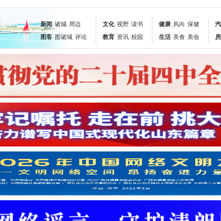
新闻
诸城
周边
文化
视野
读书
健康
风向
保健
汽
图客
图诸城
评论
教育
资讯
校园
生活
美食
美妆
房