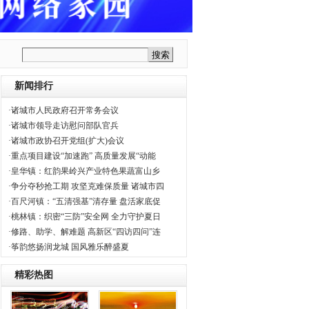
新闻排行
·诸城市人民政府召开常务会议
·诸城市领导走访慰问部队官兵
·诸城市政协召开党组(扩大)会议
·重点项目建设“加速跑” 高质量发展“动能
·皇华镇：红韵果岭兴产业特色果蔬富山乡
·争分夺秒抢工期 攻坚克难保质量 诸城市四
·百尺河镇：“五清强基”清存量 盘活家底促
·桃林镇：织密“三防”安全网 全力守护夏日
·修路、助学、解难题 高新区“四访四问”连
·筝韵悠扬润龙城 国风雅乐醉盛夏
精彩热图