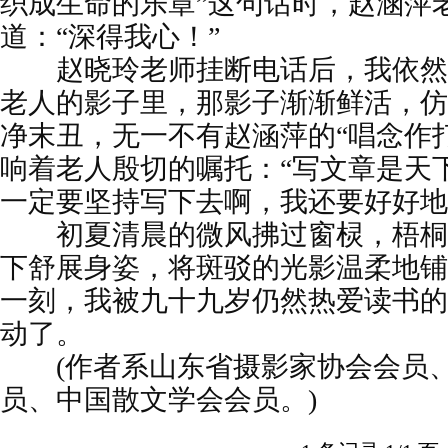
织成生命的乐章”这句话时，赵涵萍
道：“深得我心！”
赵晓玲老师挂断电话后，我依然
老人的影子里，那影子渐渐鲜活，仿
净末丑，无一不有赵涵萍的“唱念作
响着老人殷切的嘱托：“写文章是天
一定要坚持写下去啊，我还要好好地
初夏清晨的微风拂过窗棂，梧桐
下舒展身姿，将斑驳的光影温柔地铺
一刻，我被九十九岁仍然热爱读书的
动了。
(作者系山东省摄影家协会会员、
员、中国散文学会会员。)