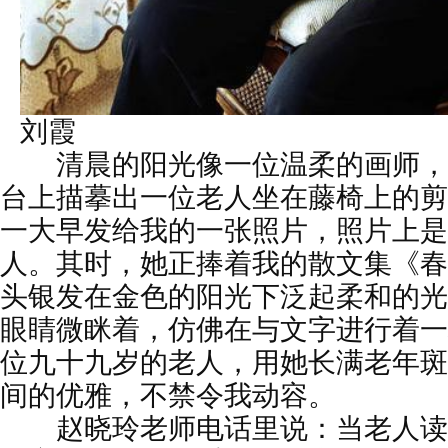
刘霞
清晨的阳光像一位温柔的画师，
台上描摹出一位老人坐在藤椅上的剪
一大早发给我的一张照片，照片上是
人。其时，她正捧着我的散文集《春
头银发在金色的阳光下泛起柔和的光
眼睛微眯着，仿佛在与文字进行着一
位九十九岁的老人，用她长满老年斑
间的优雅，不禁令我动容。
赵晓玲老师电话里说：当老人读