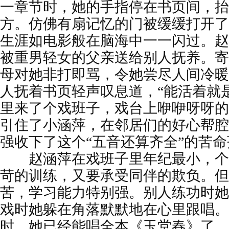
一章节时，她的手指停在书页间，抬
方。仿佛有扇记忆的门被缓缓打开了
生涯如电影般在脑海中一一闪过。赵
被重男轻女的父亲送给别人抚养。寄
母对她非打即骂，令她尝尽人间冷暖
人抚着书页轻声叹息道，“能活着就
里来了个戏班子，戏台上咿咿呀呀的
引住了小涵萍，在邻居们的好心帮腔
强收下了这个“五音还算齐全”的苦
赵涵萍在戏班子里年纪最小，个
苛的训练，又要承受同伴的欺负。但
苦，学习能力特别强。别人练功时她
戏时她躲在角落默默地在心里跟唱。
时，她已经能唱全本《玉堂春》了。