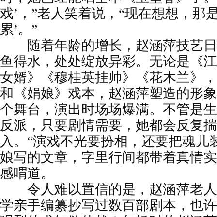
戏’，”老人笑着说，“现在想想，那
累’。”
随着年龄的增长，赵涵萍技艺日
鱼得水，处处绽放异彩。无论是《江
女婿》《穆桂英挂帅》《花木兰》，
和《娟娘》戏本，赵涵萍塑造的形象
个舞台，演出时场场爆满。不管是生
反派，只要剧情需要，她都会反复揣
入。“演戏不光要扮相，还要把魂儿
娘写的文章，字里行间都带着真情实
感喟道。
令人难以置信的是，赵涵萍老人
学亲手编纂抄写过数百部剧本，也许