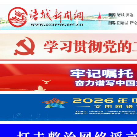
新闻
诸城
周边
图客
图诸城
评论