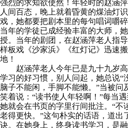
强烈的求知欲使然！年轻时的赵涵萍
人间百态，晚上就着昏黄的煤油灯识
戏，她都要把剧本里的每句唱词嚼碎
当年的学徒已成经验丰富的大师，她
授。当年的剧团，在赵涵萍老人指导
样板戏《沙家浜》《红灯记》迅速搬
地！
赵涵萍老人今年已是九十九岁高
学习的好习惯，别人问起，她总说“
脑子不能闲，手脚不能懒。”当被问
笑着说：“读书使人年轻啊！”每当
她就会在书页的字里行间批注。“不
老得更快。”这句朴实的话语，道出
诀。在她身上，终身读书学习，是融