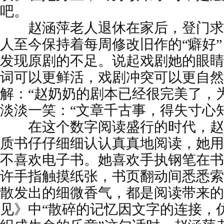
吧。
赵涵萍老人退休在家后，登门求
人至今保持着每周修改旧作的“癖好
发现原剧的不足。说起戏剧她的眼睛
词可以更鲜活，戏剧冲突可以更自然
解：“赵奶奶的剧本已经很完美了，
淡淡一笑：“文章千古事，得失寸心知
在这个数字阅读盛行的时代，赵
质书仔仔细细认认真真地阅读，她用
不喜欢电子书。她喜欢手执钢笔在书
许手指触摸纸张，书页翻动间悉悉索
散发出的细微香气，都是阅读带来的
见》中“散碎的记忆因文字的连接，