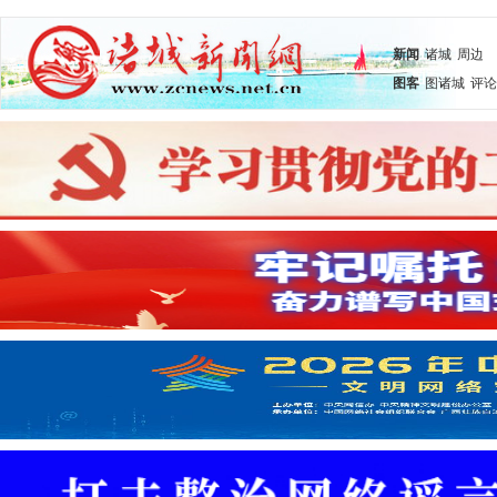
新闻
诸城
周边
图客
图诸城
评论